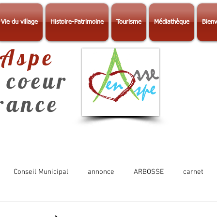
Vie du village
Histoire-Patrimoine
Tourisme
Médiathèque
Bienv
-Aspe
 coeur
érance
Conseil Municipal
annonce
ARBOSSE
carnet
Photos