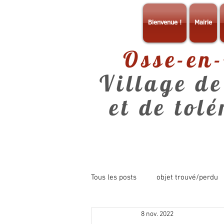
Bienvenue !
Mairie
Osse-en
Village de
et de tol
Tous les posts
objet trouvé/perdu
8 nov. 2022
consultation
info mairie