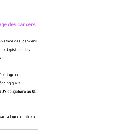
age des cancers 
épistage des  cancers 
 le dépistage des 
s
Dépistage des
écologiques
RDV obligatoire au 05 
par la Ligue contre le 