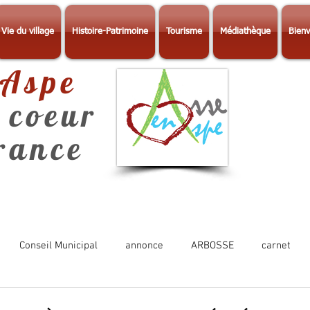
Vie du village
Histoire-Patrimoine
Tourisme
Médiathèque
Bienv
-Aspe
 coeur
érance
Conseil Municipal
annonce
ARBOSSE
carnet
Photos