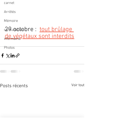
carnet
Arrêtés
Mémoire
29 octobre :  
tout brûlage 
consultation
de végétaux sont interdits
info mairie
Photos
Voir tout
Posts récents