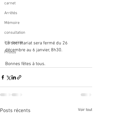
carnet
Arrêtés
Mémoire
consultation
info mairie
Le secrétariat sera fermé du 26 
décembre au 6 janvier, 8h30.
Photos
Bonnes fêtes à tous.
Voir tout
Posts récents