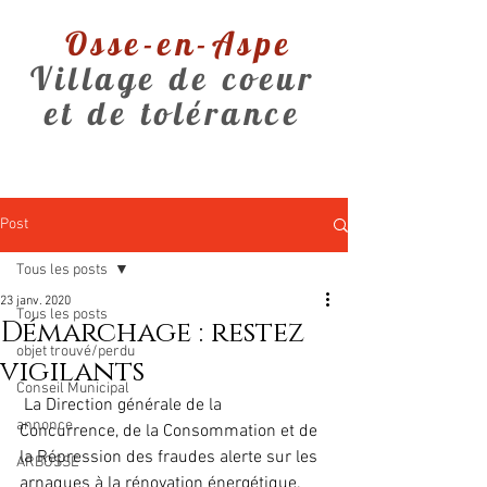
Osse-en-Aspe
Village de coeur
et de tolérance
Post
Tous les posts
23 janv. 2020
Tous les posts
Démarchage : restez
objet trouvé/perdu
vigilants
Conseil Municipal
 La Direction générale de la 
annonce
Concurrence, de la Consommation et de 
la Répression des fraudes alerte sur les 
ARBOSSE
arnaques à la rénovation énergétique. 