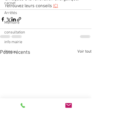
carnet
retrouvez leurs conseils 
ICI
Arrêtés
Mémoire
consultation
info mairie
Voir tout
Posts récents
Photos