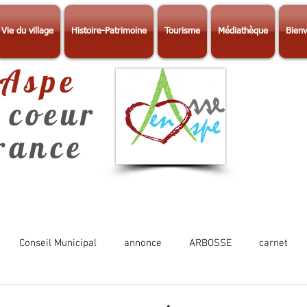
Vie du village
Histoire-Patrimoine
Tourisme
Médiathèque
Bienv
-Aspe
 coeur
érance
Conseil Municipal
annonce
ARBOSSE
carnet
Photos