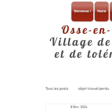
Bienvenue !
Mairie
Osse-en
Village de
et de tol
Tous les posts
objet trouvé/perdu
8 févr. 2024
consultation
info mairie