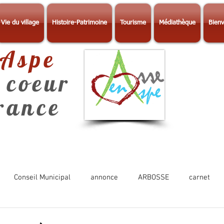
Vie du village
Histoire-Patrimoine
Tourisme
Médiathèque
Bienv
-Aspe
 coeur
érance
Conseil Municipal
annonce
ARBOSSE
carnet
Photos