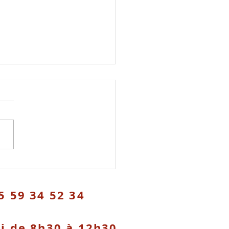
ue de feux :
erdictions
5 59 34 52 34
di de 8h30 à 12h30