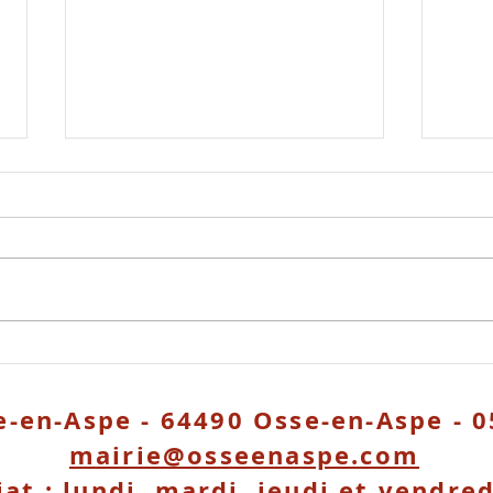
c'est nouveau
Risq
int
e-en-Aspe - 64490 Osse-en-Aspe - 0
mairie@osseenaspe.com
iat : lundi, mardi, jeudi et vendre