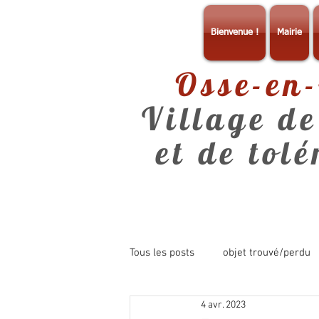
Bienvenue !
Mairie
Osse-en
Village de
et de tol
Tous les posts
objet trouvé/perdu
4 avr. 2023
consultation
info mairie