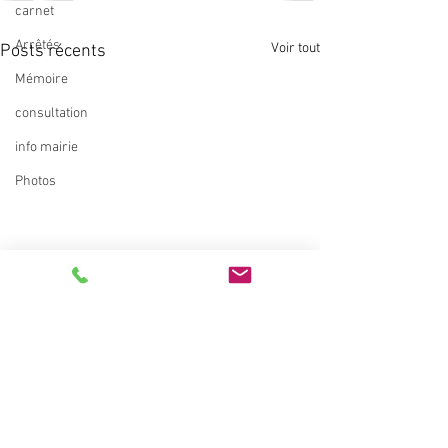
carnet
Arrêtés
Voir tout
Posts récents
Mémoire
consultation
info mairie
Photos