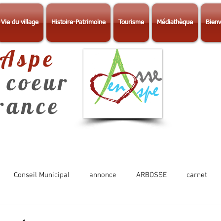
Vie du village
Histoire-Patrimoine
Tourisme
Médiathèque
Bienv
-Aspe
 coeur
érance
Conseil Municipal
annonce
ARBOSSE
carnet
Photos