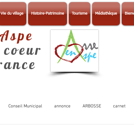
Vie du village
Histoire-Patrimoine
Tourisme
Médiathèque
Bienv
-Aspe
 coeur
érance
Conseil Municipal
annonce
ARBOSSE
carnet
Photos