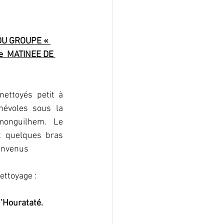
DU GROUPE « 
  MATINEE DE 
ettoyés petit à 
évoles sous la 
onguilhem. Le 
t quelques bras 
envenus
ttoyage :
d’Hourataté.