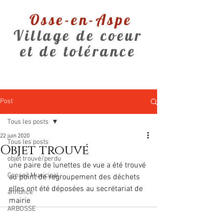
Osse-en-Aspe
Village de coeur
et de tolérance
Post
Tous les posts
22 juin 2020
Tous les posts
Objet trouvé
objet trouvé/perdu
une paire de lunettes de vue a été trouvé 
Conseil Municipal
au point de regroupement des déchets
elles ont été déposées au secrétariat de 
annonce
mairie
ARBOSSE