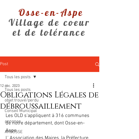
Osse-en-Aspe
Village de coeur
et de tolérance
Post
Tous les posts
12 déc. 2023
Tous les posts
Obligations Légales de
objet trouvé/perdu
débroussaillement
Conseil Municipal
Les OLD s'appliquent à 316 communes 
annonce
de notre département, dont Osse-en-
Aspe.
ARBOSSE
L' Association des Maires, la Préfecture, 