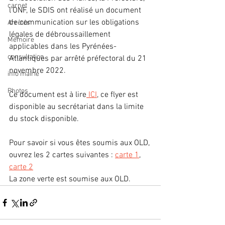
carnet
l'ONF, le SDIS ont réalisé un document 
de communication sur les obligations 
Arrêtés
légales de débroussaillement 
Mémoire
applicables dans les Pyrénées-
consultation
Atlantiques par arrêté préfectoral du 21 
novembre 2022.
info mairie
Photos
Ce document est à lire
 ICI
, ce flyer est 
disponible au secrétariat dans la limite 
du stock disponible.
Pour savoir si vous êtes soumis aux OLD, 
ouvrez les 2 cartes suivantes : 
carte 1
, 
carte 2
La zone verte est soumise aux OLD.