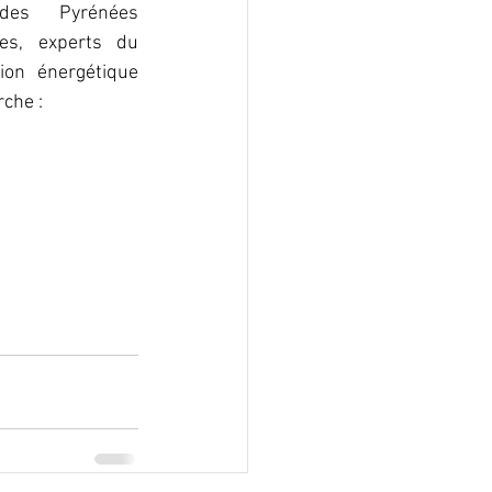
es Pyrénées 
res, experts du 
on énergétique 
che :