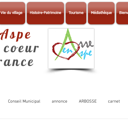
Vie du village
Histoire-Patrimoine
Tourisme
Médiathèque
Bienv
-Aspe
 coeur
érance
Conseil Municipal
annonce
ARBOSSE
carnet
Photos