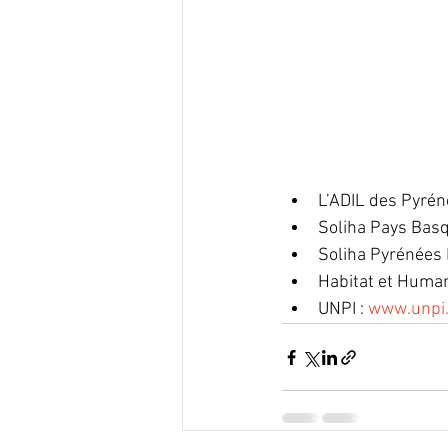
L’ADIL des Pyréné
Soliha Pays Basq
Soliha Pyrénées 
Habitat et Human
UNPI : 
www.unpi.