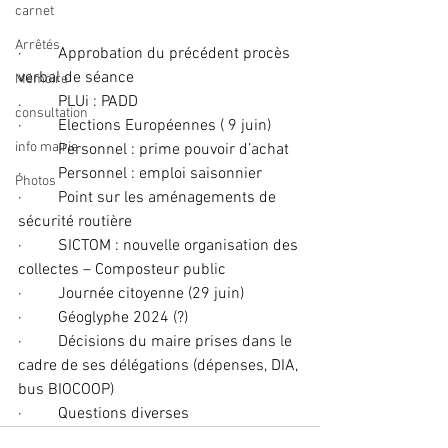
carnet
Arrêtés
·         Approbation du précédent procès 
verbal de séance
Mémoire
.         PLUi : PADD
consultation
·         Elections Européennes ( 9 juin)
info mairie
·         Personnel : prime pouvoir d’achat
·         Personnel : emploi saisonnier
Photos
·         Point sur les aménagements de 
sécurité routière 
·         SICTOM : nouvelle organisation des 
collectes – Composteur public
·         Journée citoyenne (29 juin)
·         Géoglyphe 2024 (?)
·         Décisions du maire prises dans le 
cadre de ses délégations (dépenses, DIA, 
bus BIOCOOP)
·         Questions diverses 