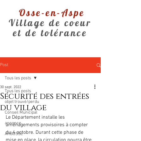
Osse-en-Aspe
Village de coeur
et de tolérance
Post
Tous les posts
30 sept. 2022
Tous les posts
Sécurité des entrées
objet trouvé/perdu
du village
Conseil Municipal
Le Département installe les 
annonce
aménagements provisoires à compter 
du 4 octobre. Durant cette phase de 
ARBOSSE
mise en place, la circulation pourra être 