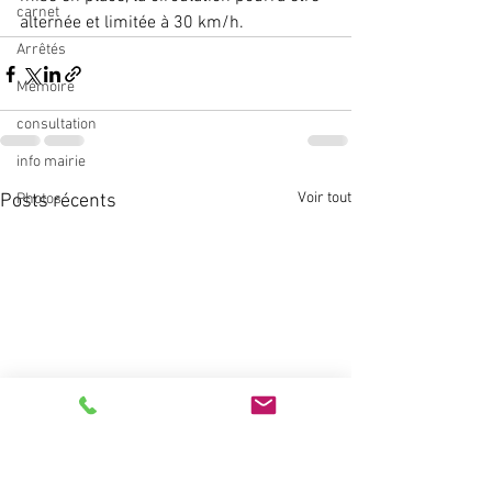
carnet
alternée et limitée à 30 km/h.
Arrêtés
Mémoire
consultation
info mairie
Voir tout
Posts récents
Photos