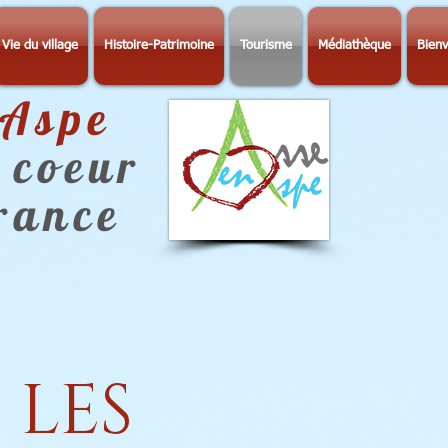
Vie du village
Histoire-Patrimoine
Tourisme
Médiathèque
Bienv
-Aspe
 coeur
érance
LES