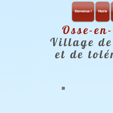
Bienvenue !
Mairie
Osse-en
Village de
et de tol