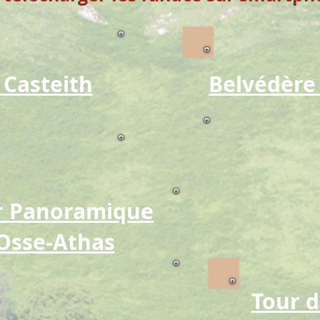
 Casteith
Belvédère
r Panoramique
Osse-Athas
Tour d