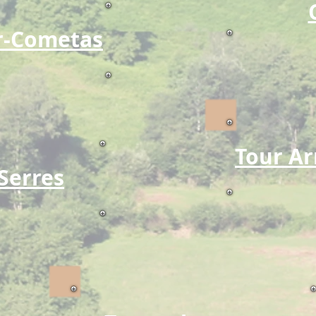
r-Cometas
Tour Ar
Serres