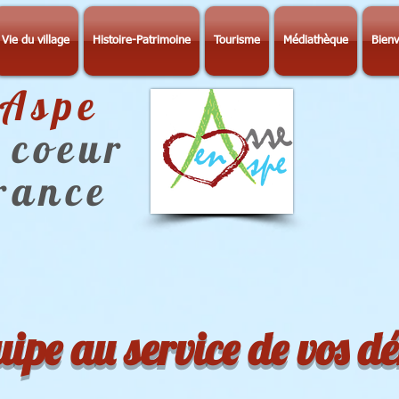
Vie du village
Histoire-Patrimoine
Tourisme
Médiathèque
Bienv
-Aspe
 coeur
érance
ipe au service de vos 