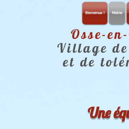
Bienvenue !
Mairie
Osse-en
Village de
et de tol
Une équ