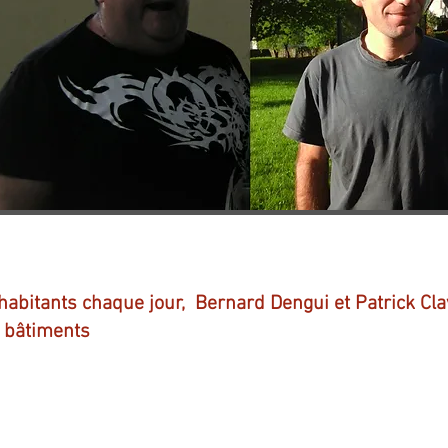
 habitants chaque jour, Bernard Dengui et Patrick Cl
s bâtiments