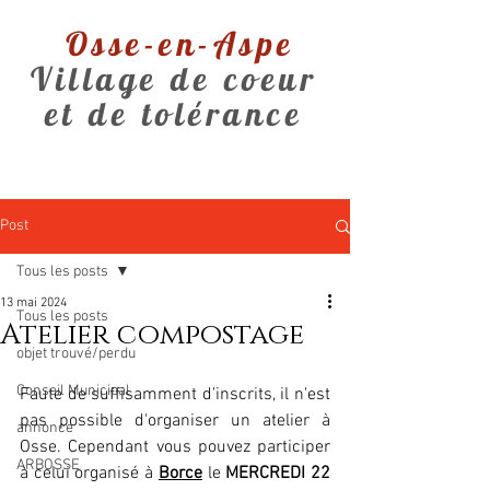
Osse-en-Aspe
Village de coeur
et de tolérance
Post
Tous les posts
13 mai 2024
Tous les posts
Atelier compostage
objet trouvé/perdu
Conseil Municipal
Faute de suffisamment d'inscrits, il n'est 
pas possible d'organiser un atelier à 
annonce
Osse. Cependant vous pouvez participer 
ARBOSSE
à celui organisé à 
Borce
 le 
MERCREDI 22 