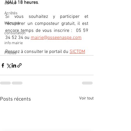
MAI à 18 heures
.
carnet
Arrêtés
Si vous souhaitez y participer et 
Mémoire
récupérer un composteur gratuit, il est 
encore temps de vous inscrire :  05 59 
consultation
34 52 34 ou 
mairie@osseenaspe.com
info mairie
Pensez à consulter le portail du 
SICTOM
Photos
Voir tout
Posts récents