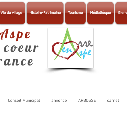
Vie du village
Histoire-Patrimoine
Tourisme
Médiathèque
Bienv
-Aspe
 coeur
érance
Conseil Municipal
annonce
ARBOSSE
carnet
Photos