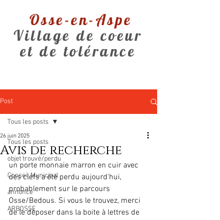
Osse-en-Aspe
Village de coeur
et de tolérance
Post
Tous les posts
26 juin 2025
Tous les posts
Avis de recherche
objet trouvé/perdu
un porte monnaie marron en cuir avec 
Conseil Municipal
des clefs a été perdu aujourd'hui, 
probablement sur le parcours 
annonce
Osse/Bedous. Si vous le trouvez, merci 
ARBOSSE
de le déposer dans la boite à lettres de 