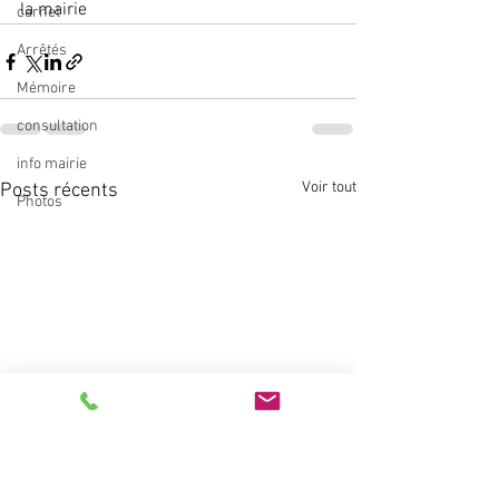
la mairie
carnet
Arrêtés
Mémoire
consultation
info mairie
Voir tout
Posts récents
Photos