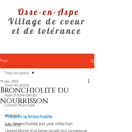
Osse-en-Aspe
Village de coeur
et de tolérance
Post
Tous les posts
15 nov. 2022
Tous les posts
Bronchiolite du
objet trouvé/perdu
nourrisson
Conseil Municipal
annonce
Prévenir la bronchiolite
La   bronchiolite est une infection 
ARBOSSE
respiratoire d’origine virale qui provoque 