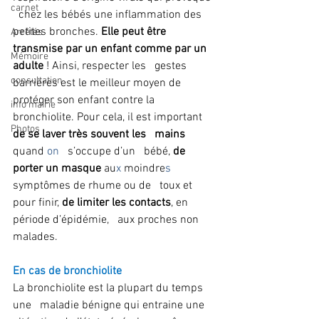
carnet
  chez les bébés une inflammation des 
petites bronches. 
Elle peut être   
Arrêtés
transmise par un enfant comme par un 
Mémoire
adulte
 ! Ainsi, respecter les   gestes 
consultation
barrières est le meilleur moyen de 
protéger son enfant contre la   
info mairie
bronchiolite. Pour cela, il est important 
Photos
de se laver très souvent les   mains 
quand 
on   
s’occupe d’un   bébé, 
de 
porter un masque
 au
x
 moindre
s
symptômes de rhume ou de   toux et 
pour finir, 
de limiter les contacts
, en 
période d’épidémie,   aux proches non 
malades.
En cas de bronchiolite
La bronchiolite est la plupart du temps 
une   maladie bénigne qui entraine une 