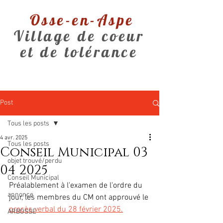
Osse-en-Aspe
Village de coeur
et de tolérance
Post
Tous les posts
4 avr. 2025
Tous les posts
Conseil Municipal 03
objet trouvé/perdu
04 2025
Conseil Municipal
Préalablement à l'examen de l'ordre du 
annonce
jour, les membres du CM ont approuvé le 
procès verbal du 28 février 2025.
ARBOSSE