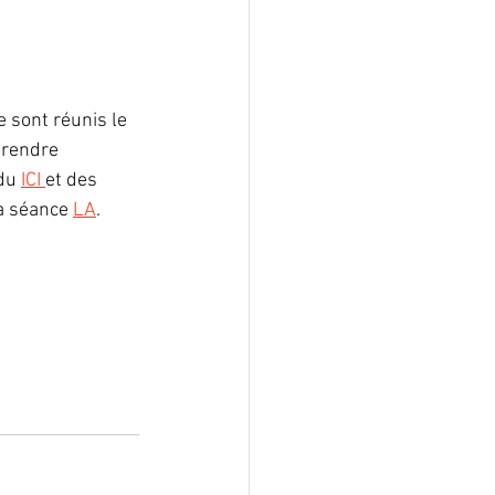
 sont réunis le 
rendre 
du 
ICI 
et des 
a séance 
LA
.