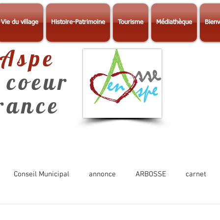
Vie du village
Histoire-Patrimoine
Tourisme
Médiathèque
Bienv
-Aspe
 coeur
érance
Conseil Municipal
annonce
ARBOSSE
carnet
Photos