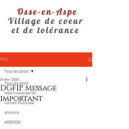
Osse-en-Aspe
Village de coeur
et de tolérance
Post
Tous les posts
24 févr. 2023
Tous les posts
DGFIP Message
objet trouvé/perdu
important
Conseil Municipal
annonce
ARBOSSE