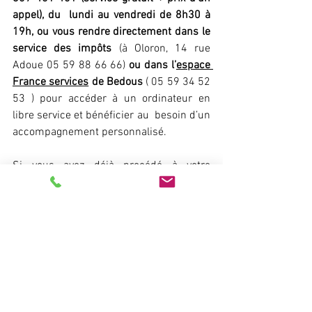
appel), du  lundi au vendredi de 8h30 à 
19h, ou vous rendre directement dans le  
service des impôts 
(à Oloron, 14 rue 
Adoue 05 59 88 66 66)
 ou dans l’
espace 
France services
 de Bedous
 ( 05 59 34 52 
53 ) pour accéder à un ordinateur en 
libre service et bénéficier au  besoin d’un 
accompagnement personnalisé.
Si vous avez déjà procédé à votre 
déclaration d’occupation sur votre 
espace sécurisé sur 
impots.gouv.fr
, 
merci de ne pas tenir compte du présent 
message.
La Direction générale des Finances 
publiques