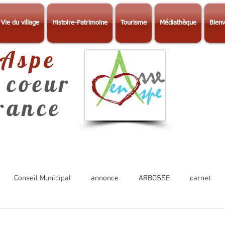
Vie du village
Histoire-Patrimoine
Tourisme
Médiathèque
Bienv
-Aspe
 coeur
érance
Conseil Municipal
annonce
ARBOSSE
carnet
Photos