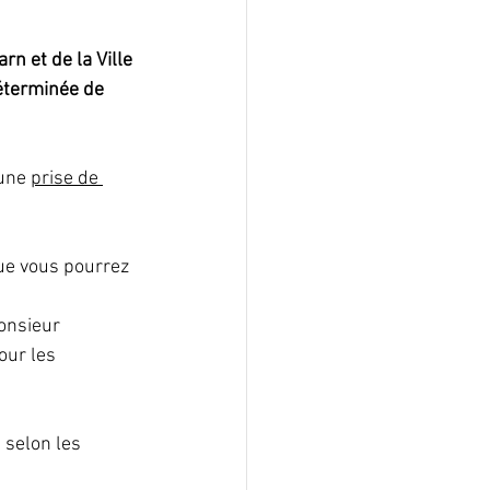
 et de la Ville 
éterminée de 
une 
prise de 
ue vous pourrez 
onsieur 
ur les 
, selon les 