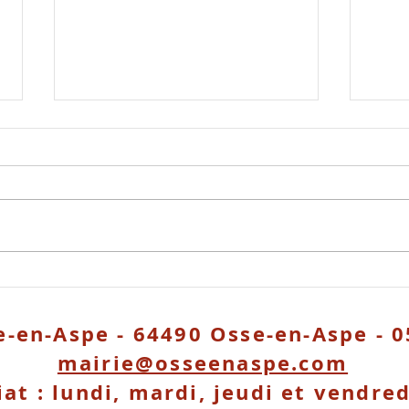
c'est nouveau
Risq
int
e-en-Aspe - 64490 Osse-en-Aspe - 0
mairie@osseenaspe.com
iat : lundi, mardi, jeudi et vendre