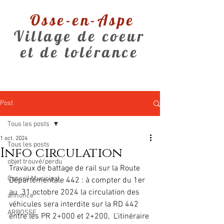
Osse-en-Aspe
Village de coeur
et de tolérance
Post
Tous les posts
1 oct. 2024
Tous les posts
Info circulation
objet trouvé/perdu
Travaux de battage de rail sur la Route 
Conseil Municipal
Départementale 442 : à compter du 1er 
au  31 octobre 2024 la circulation des 
annonce
véhicules sera interdite sur la RD 442 
ARBOSSE
entre les PR 2+000 et 2+200,  L’itinéraire 