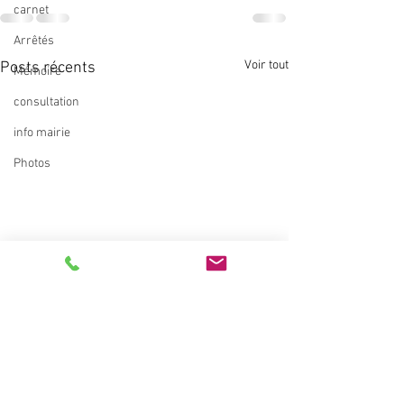
carnet
Arrêtés
Voir tout
Posts récents
Mémoire
consultation
info mairie
Photos