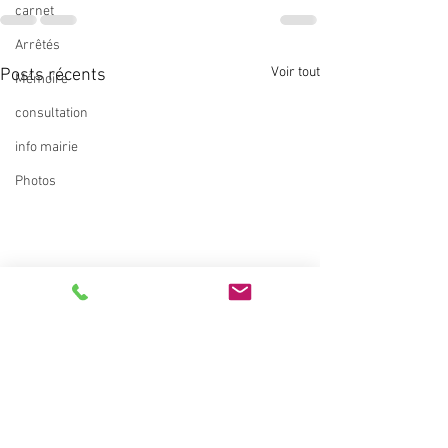
carnet
Arrêtés
Voir tout
Posts récents
Mémoire
consultation
info mairie
Photos