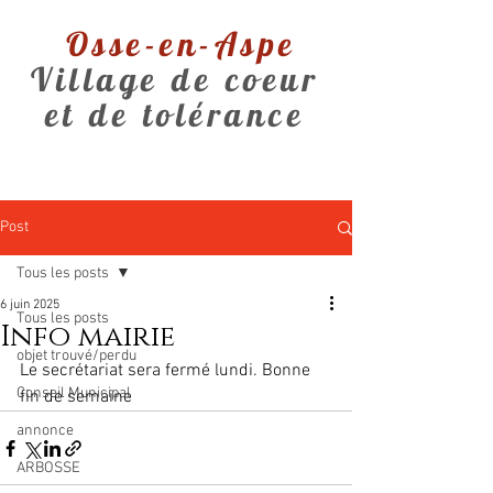
Osse-en-Aspe
Village de coeur
et de tolérance
Post
Tous les posts
6 juin 2025
Tous les posts
Info mairie
objet trouvé/perdu
Le secrétariat sera fermé lundi. Bonne 
Conseil Municipal
fin de semaine
annonce
ARBOSSE