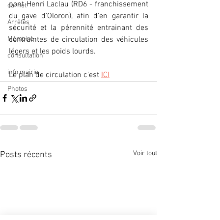
pont Henri Laclau (RD6 - franchissement 
carnet
du gave d'Oloron), afin d'en garantir la 
Arrêtés
sécurité et la pérennité entrainant des 
Mémoire
contraintes de circulation des véhicules 
légers et les poids lourds.
consultation
info mairie
Le plan de circulation c'est 
ICI
Photos
Voir tout
Posts récents