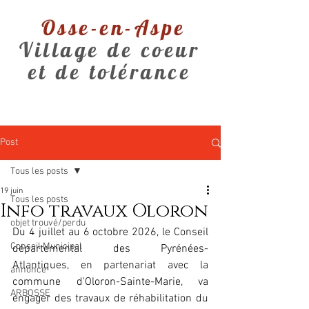
Osse-en-Aspe
Village de coeur
et de tolérance
Post
Tous les posts
19 juin
Tous les posts
Info travaux Oloron
objet trouvé/perdu
Du 4 juillet au 6 octobre 2026, le Conseil 
Conseil Municipal
départemental des Pyrénées-
Atlantiques, en partenariat avec la 
annonce
commune d'Oloron-Sainte-Marie, va 
ARBOSSE
engager des travaux de réhabilitation du 