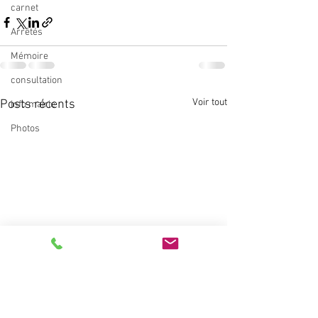
carnet
Arrêtés
Mémoire
consultation
Voir tout
Posts récents
info mairie
Photos