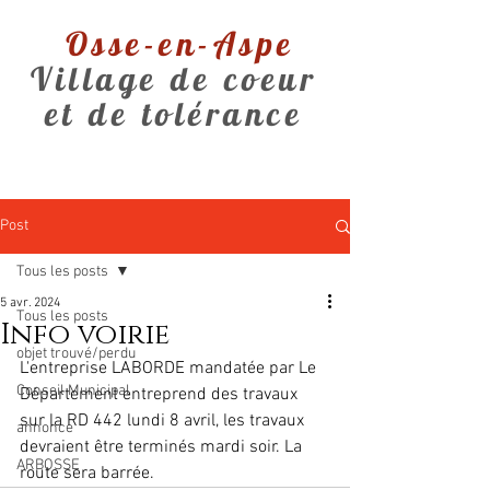
Osse-en-Aspe
Village de coeur
et de tolérance
Post
Tous les posts
5 avr. 2024
Tous les posts
Info voirie
objet trouvé/perdu
L'entreprise LABORDE mandatée par Le 
Conseil Municipal
Département entreprend des travaux 
sur la RD 442 lundi 8 avril, les travaux 
annonce
devraient être terminés mardi soir. La 
ARBOSSE
route sera barrée.