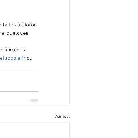
stallés à Oloron 
ra  quelques 
rc à Accous.
ludopia.fr
 ou 
Voir tout