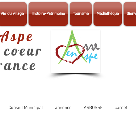
Vie du village
Histoire-Patrimoine
Tourisme
Médiathèque
Bienv
-Aspe
 coeur
érance
Conseil Municipal
annonce
ARBOSSE
carnet
Photos