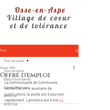
Osse-en-Aspe
Village de coeur
et de tolérance
Post
Tous les posts
24 nov. 2023
Tous les posts
Offre d'emploi
objet trouvé/perdu
La Communauté de Communes 
Conseil Municipal
recherche un-e auxiliaire de 
puériculture, le poste est à pourvoir 
annonce
rapidement. L'annonce est à lire 
ICI 
ARBOSSE