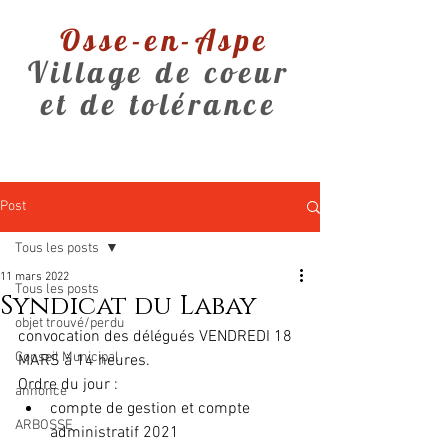
Osse-en-Aspe
Village de coeur
et de tolérance
Post
Tous les posts
11 mars 2022
Tous les posts
Syndicat du Labay
objet trouvé/perdu
convocation des délégués VENDREDI 18 
Conseil Municipal
MARS à 14 heures.
Ordre du jour :
annonce
compte de gestion et compte 
ARBOSSE
administratif 2021