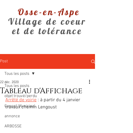
Osse-en-Aspe
Village de coeur
et de tolérance
Post
Tous les posts
22 déc. 2020
Tous les posts
Tableau d'Affichage
objet trouvé/perdu
Arrêté de voirie
 : à partir du 4 janvier  
Conseil Municipal
travaux chemin Lengoust
annonce
ARBOSSE