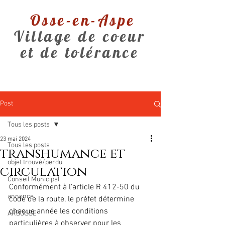
Osse-en-Aspe
Village de coeur
et de tolérance
Post
Tous les posts
23 mai 2024
Tous les posts
transhumance et
objet trouvé/perdu
circulation
Conseil Municipal
Conformément à l'article R 412-50 du 
annonce
code de la route, le préfet détermine 
chaque année les conditions 
ARBOSSE
particulières à observer pour les 