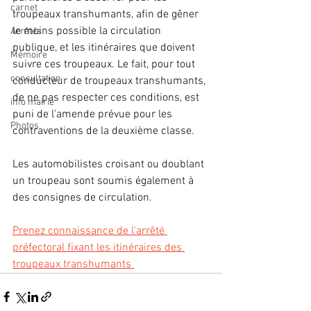
carnet
troupeaux transhumants, afin de gêner 
le moins possible la circulation 
Arrêtés
publique, et les itinéraires que doivent 
Mémoire
suivre ces troupeaux. Le fait, pour tout 
consultation
conducteur de troupeaux transhumants, 
de ne pas respecter ces conditions, est 
info mairie
puni de l'amende prévue pour les 
Photos
contraventions de la deuxième classe.
Les automobilistes croisant ou doublant 
un troupeau sont soumis également à 
des consignes de circulation.
Prenez connaissance de l'arrêté 
préfectoral fixant les itinéraires des 
troupeaux transhumants 