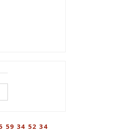
res d'emploi
mmune d'Oloron recherche
chargé-e de projet
isme & aménagement et un-
nt-e technique La commune
scun recherche...
5 59 34 52 34