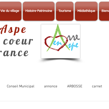
Vie du village
Histoire-Patrimoine
Tourisme
Médiathèque
Bienv
-Aspe
 coeur
érance
Conseil Municipal
annonce
ARBOSSE
carnet
Photos