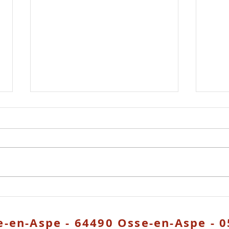
Animations du PARC
Off
Avril
La co
L'exposition de peintures et
un-e 
d'écrits de Céleste Lottigier _«
urban
S’éveiller au vivant par l’art et le
e age
sensible » Du 15 avril au 26 avril...
de Le
e-en-Aspe - 64490 Osse-en-Aspe - 0