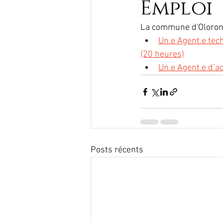
Emploi
La commune d'Oloron 
Un.e Agent.e tec
(20 heures)
Un.e Agent.e d’ac
Posts récents