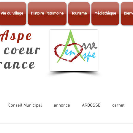
Vie du village
Histoire-Patrimoine
Tourisme
Médiathèque
Bienv
-Aspe
 coeur
érance
Conseil Municipal
annonce
ARBOSSE
carnet
Photos