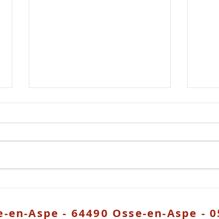
Animations du PARC
Off
Avril
La co
L'exposition de peintures et
un-e 
d'écrits de Céleste Lottigier _«
urban
S’éveiller au vivant par l’art et le
e age
sensible » Du 15 avril au 26 avril...
de Le
e-en-Aspe - 64490 Osse-en-Aspe - 0