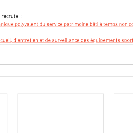
recrute  :
hnique polyvalent du service patrimoine bâti à temps non 
cueil, d’entretien et de surveillance des équipements sport