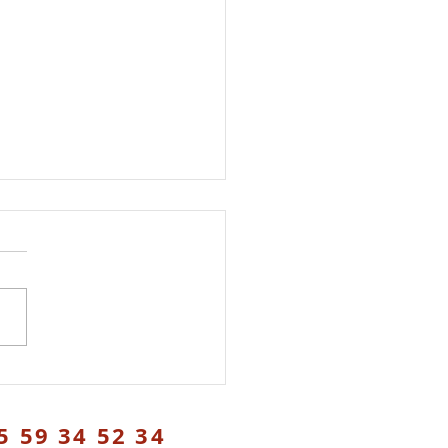
res d'emploi
mmune d'Oloron recherche
chargé-e de projet
isme & aménagement et un-
nt-e technique La commune
scun recherche...
5 59 34 52 34