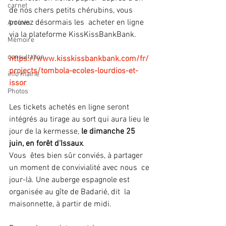
carnet
de nos chers petits chérubins, vous 
pouvez désormais les  acheter en ligne 
Arrêtés
via la plateforme KissKissBankBank.
Mémoire
consultation
https://www.kisskissbankbank.com/fr/
projects/tombola-ecoles-lourdios-et-
info mairie
issor
Photos
Les tickets achetés en ligne seront 
intégrés au tirage au sort qui aura lieu le 
jour de la kermesse, 
le dimanche 25 
juin, en forêt d'Issaux
.
Vous  êtes bien sûr conviés, à partager 
un moment de convivialité avec nous  ce 
jour-là. Une auberge espagnole est 
organisée au gîte de Badarié, dit  la 
maisonnette, à partir de midi.