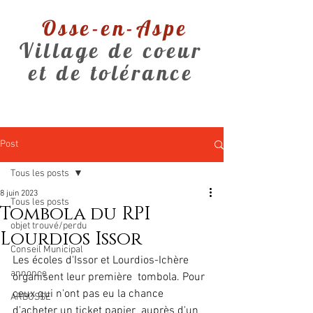
Osse-en-Aspe
Village de coeur
et de tolérance
Post
Tous les posts
8 juin 2023
Tous les posts
Tombola du RPI
objet trouvé/perdu
Lourdios Issor
Conseil Municipal
Les écoles d'Issor et Lourdios-Ichère 
annonce
organisent leur première  tombola. Pour 
ceux qui n'ont pas eu la chance 
ARBOSSE
d'acheter un ticket papier  auprès d'un 