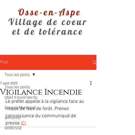
Osse-en-Aspe
Village de coeur
et de tolérance
Post
Tous les posts
7 août 2020
Tous les posts
Vigilance Incendie
objet trouvé/perdu
Le préfet appelle à la vigilance face au 
Conseil Municipal
risque de feux de forêt. Prenez 
connaissance du communiqué de 
annonce
presse 
ICI
ARBOSSE